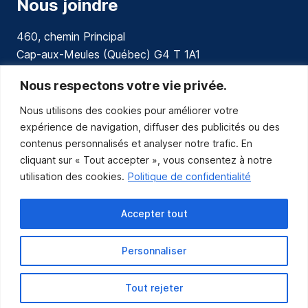
Nous joindre
460, chemin Principal
Cap-aux-Meules (Québec) G4 T 1A1
communications@muniles.ca
Nous respectons votre vie privée.
Nous utilisons des cookies pour améliorer votre
418 986-3100
expérience de navigation, diffuser des publicités ou des
Composez le 1 en tout temps pour toutes urgences.
contenus personnalisés et analyser notre trafic. En
Abonnez-vous
cliquant sur « Tout accepter », vous consentez à notre
utilisation des cookies.
Politique de confidentialité
Abonnez-vous pour recevoir les nouvelles
de la Municipalité par courriel.
Accepter tout
Personnaliser
Tout rejeter