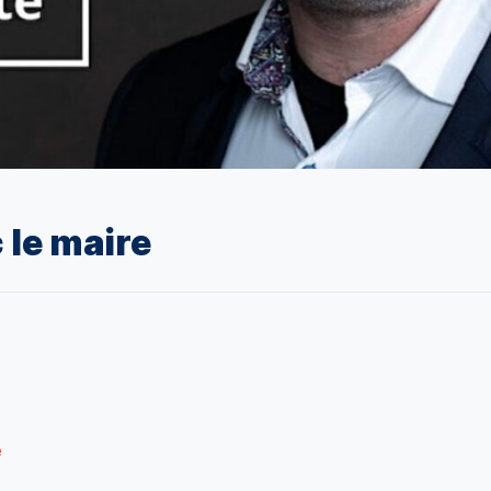
 le maire
e