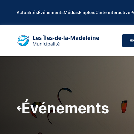
Actualités
Événements
Médias
Emplois
Carte interactive
P
S
Événements