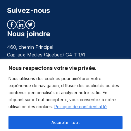
Suivez-nous
Nous joindre
460, chemin Principal
Cap-aux-Meules (Québec) G4 T 1A1
communications@muniles.ca
Nous respectons votre vie privée.
Nous utilisons des cookies pour améliorer votre
418 986-3100
expérience de navigation, diffuser des publicités ou des
Composez le 1 en tout temps pour toutes urgences.
contenus personnalisés et analyser notre trafic. En
Abonnez-vous
cliquant sur « Tout accepter », vous consentez à notre
utilisation des cookies.
Politique de confidentialité
Abonnez-vous pour recevoir les nouvelles
de la Municipalité par courriel.
Accepter tout