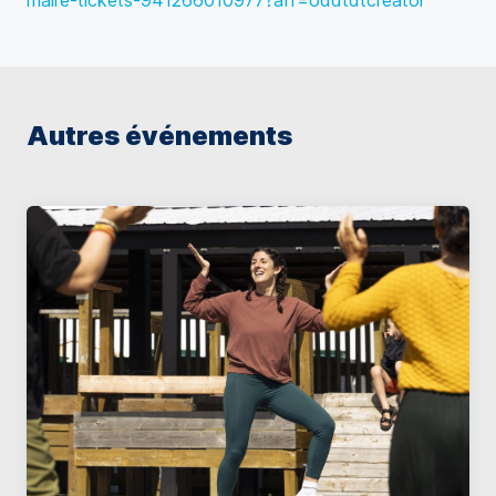
maire-tickets-941266010977?aff=oddtdtcreator
Autres événements