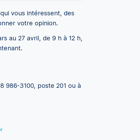
 qui vous intéressent, des
onner votre opinion.
s au 27 avril, de 9 h à 12 h,
ntenant.
418 986-3100, poste 201 ou à
or