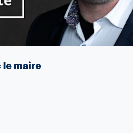
 le maire
e