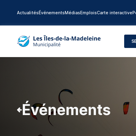
Actualités
Événements
Médias
Emplois
Carte interactive
P
S
Événements