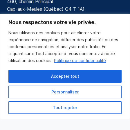
460, chemin Principal
Cap-aux-Meules (Québec) G4 T 1A1
communications@muniles.ca
Nous respectons votre vie privée.
Nous utilisons des cookies pour améliorer votre
418 986-3100
expérience de navigation, diffuser des publicités ou des
Composez le 1 en tout temps pour toutes urgences.
contenus personnalisés et analyser notre trafic. En
Abonnez-vous
cliquant sur « Tout accepter », vous consentez à notre
utilisation des cookies.
Politique de confidentialité
Abonnez-vous pour recevoir les nouvelles
de la Municipalité par courriel.
Accepter tout
Personnaliser
Tout rejeter
Municipalité des Îles-de-la-Madeleine
© 2021 Tous droits réservés