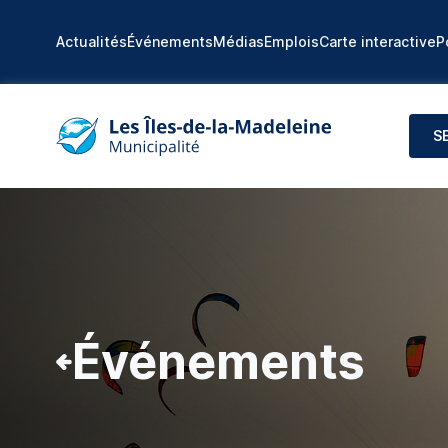
Actualités
Événements
Médias
Emplois
Carte interactive
P
S
Événements