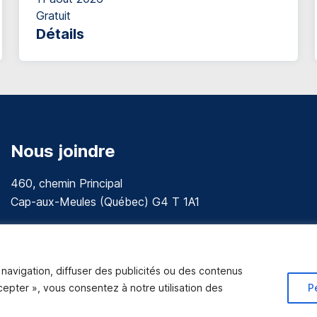
Gratuit
Détails
Nous joindre
460, chemin Principal
Cap-aux-Meules (Québec) G4 T 1A1
communications@muniles.ca
418 986-3100
navigation, diffuser des publicités ou des contenus
Composez le 1 en tout temps pour toutes urgences.
ccepter », vous consentez à notre utilisation des
P