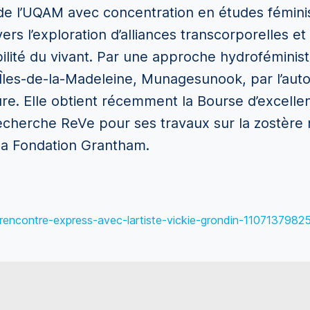
 de l’UQAM avec concentration en études féminis
rs l’exploration d’alliances transcorporelles e
ilité du vivant. Par une approche hydroféminist
 Îles-de-la-Madeleine, Munagesunook, par l’autop
iture. Elle obtient récemment la Bourse d’excellen
cherche ReVe pour ses travaux sur la zostère m
la Fondation Grantham.
ts-rencontre-express-avec-lartiste-vickie-grondin-11071379