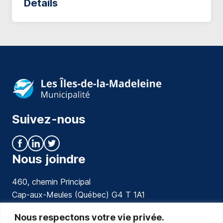
Détails
Suivez-nous
Nous joindre
460, chemin Principal
Cap-aux-Meules (Québec) G4 T 1A1
communications@muniles.ca
Nous respectons votre vie privée.