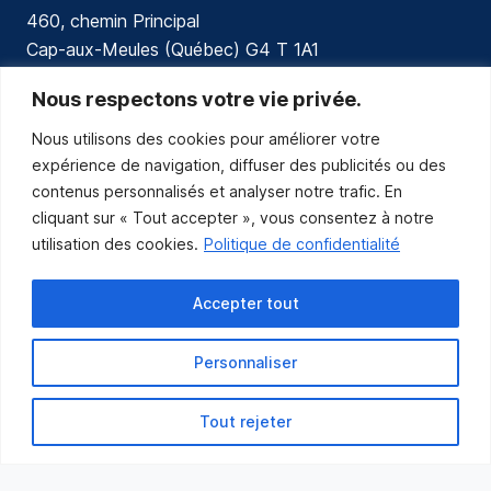
460, chemin Principal
Cap-aux-Meules (Québec) G4 T 1A1
communications@muniles.ca
Nous respectons votre vie privée.
Nous utilisons des cookies pour améliorer votre
418 986-3100
expérience de navigation, diffuser des publicités ou des
Composez le 1 en tout temps pour toutes urgences.
contenus personnalisés et analyser notre trafic. En
Abonnez-vous
cliquant sur « Tout accepter », vous consentez à notre
utilisation des cookies.
Politique de confidentialité
Abonnez-vous pour recevoir les nouvelles
de la Municipalité par courriel.
Accepter tout
Personnaliser
Tout rejeter
Municipalité des Îles-de-la-Madeleine