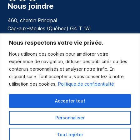
Nous joindre
460, chemin Principal
Cap-aux-Meules (Québec) G4 T 1A1
communications@muniles.ca
Nous respectons votre vie privée.
Nous utilisons des cookies pour améliorer votre
418 986-3100
expérience de navigation, diffuser des publicités ou des
Composez le 1 en tout temps pour toutes urgences.
contenus personnalisés et analyser notre trafic. En
Abonnez-vous
cliquant sur « Tout accepter », vous consentez à notre
utilisation des cookies.
Politique de confidentialité
Abonnez-vous pour recevoir les nouvelles
de la Municipalité par courriel.
Accepter tout
Personnaliser
Tout rejeter