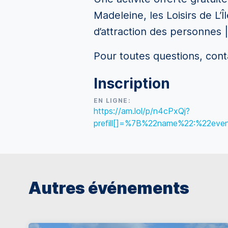
Madeleine, les Loisirs de L’
d’attraction des personnes |l
Pour toutes questions, cont
Inscription
EN LIGNE:
https://am.lol/p/n4cPxQj?
prefill[]=%7B%22name%22:%22eve
Autres événements