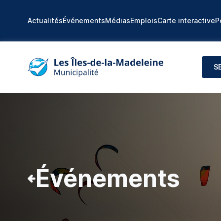
Actualités
Événements
Médias
Emplois
Carte interactive
P
S
Événements