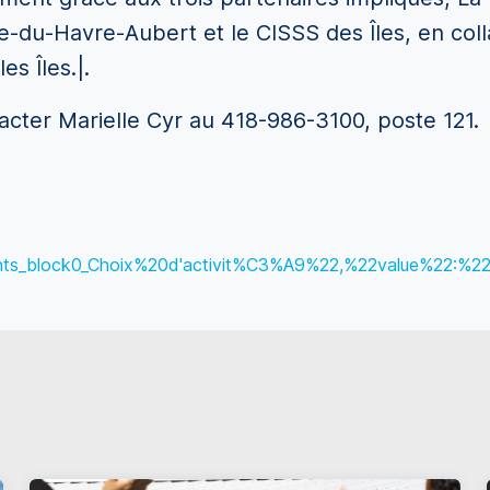
Île-du-Havre-Aubert et le CISSS des Îles, en col
es Îles.|.
acter Marielle Cyr au 418-986-3100, poste 121.
nts_block0_Choix%20d'activit%C3%A9%22,%22value%22:%