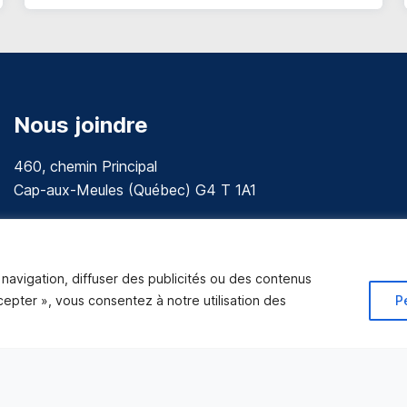
Nous joindre
460, chemin Principal
Cap-aux-Meules (Québec) G4 T 1A1
communications@muniles.ca
418 986-3100
navigation, diffuser des publicités ou des contenus
Composez le 1 en tout temps pour toutes urgences.
ccepter », vous consentez à notre utilisation des
P
Tous droits réservés