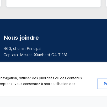
Nous joindre
460, chemin Principal
Cap-aux-Meules (Québec) G4 T 1A1
communications@muniles.ca
418 986-3100
navigation, diffuser des publicités ou des contenus
Composez le 1 en tout temps pour toutes urgences.
ccepter », vous consentez à notre utilisation des
P
Tous droits réservés