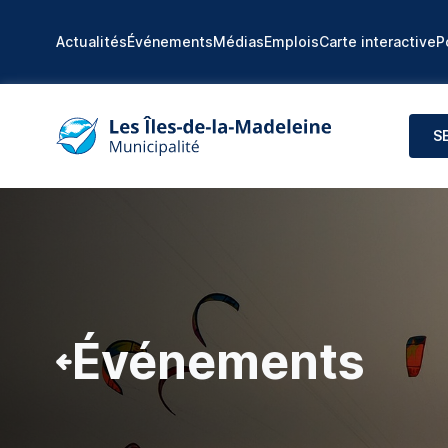
Actualités
Événements
Médias
Emplois
Carte interactive
P
S
Événements