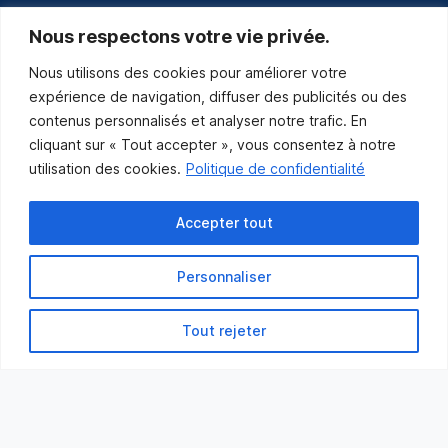
communications@muniles.ca
Nous respectons votre vie privée.
Nous utilisons des cookies pour améliorer votre
418 986-3100
expérience de navigation, diffuser des publicités ou des
Composez le 1 en tout temps pour toutes urgences.
contenus personnalisés et analyser notre trafic. En
Abonnez-vous
cliquant sur « Tout accepter », vous consentez à notre
utilisation des cookies.
Politique de confidentialité
Abonnez-vous pour recevoir les nouvelles
de la Municipalité par courriel.
Accepter tout
Personnaliser
Tout rejeter
Municipalité des Îles-de-la-Madeleine
© 2021 Tous droits réservés