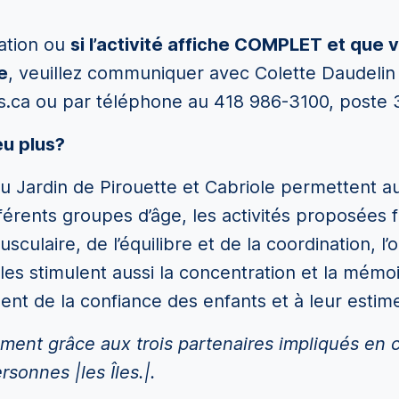
mation ou
s
i l
’
activité affiche COMPLET et que 
e
, veuillez communiquer avec Colette Daudelin 
s.ca ou par téléphone au 418 986-3100, poste 
u plus
?
u Jardin de Pirouette et Cabriole permettent au
férents groupes d’âge, les activités proposées f
laire, de l’équilibre et de la coordination, l’o
es stimulent aussi la concentration et la mémoire
t de la confiance des enfants et à leur estime
ement grâce aux trois partenaires impliqués en c
rsonnes |les Îles.|.