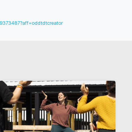
4549373487?aff=oddtdtcreator