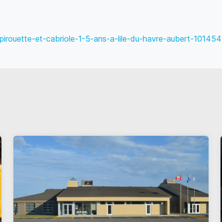
s-pirouette-et-cabriole-1-5-ans-a-lile-du-havre-aubert-101