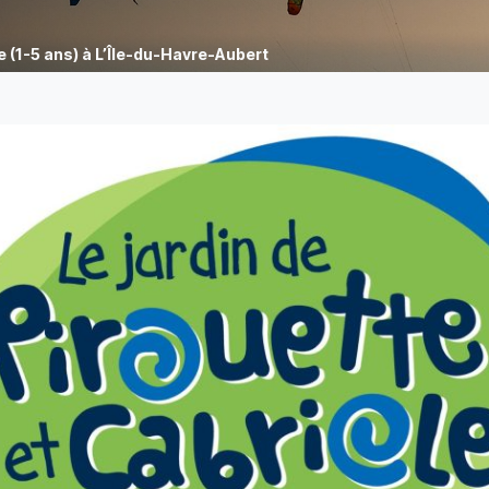
e (1-5 ans) à L’Île-du-Havre-Aubert