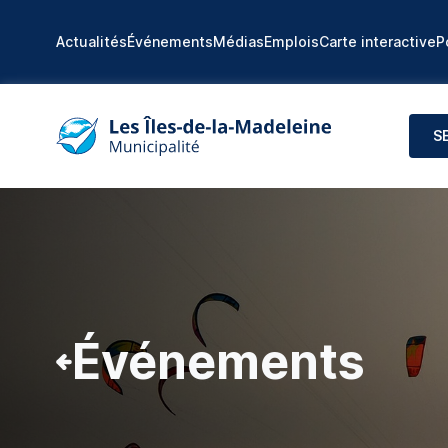
Actualités
Événements
Médias
Emplois
Carte interactive
P
S
Événements