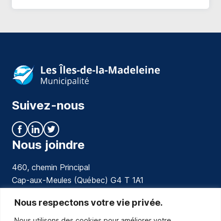
Suivez-nous
Nous joindre
460, chemin Principal
Cap-aux-Meules (Québec) G4 T 1A1
communications@muniles.ca
Nous respectons votre vie privée.
Nous utilisons des cookies pour améliorer votre