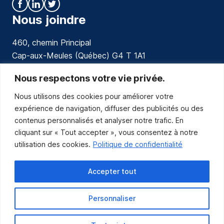
Nous joindre
460, chemin Principal
Cap-aux-Meules (Québec) G4 T 1A1
communications@muniles.ca
Nous respectons votre vie privée.
Nous utilisons des cookies pour améliorer votre
418 986-3100
expérience de navigation, diffuser des publicités ou des
Composez le 1 en tout temps pour toutes urgences.
contenus personnalisés et analyser notre trafic. En
Abonnez-vous
cliquant sur « Tout accepter », vous consentez à notre
utilisation des cookies.
Politique de confidentialité
Abonnez-vous pour recevoir les nouvelles
de la Municipalité par courriel.
Accepter tout
Personnaliser