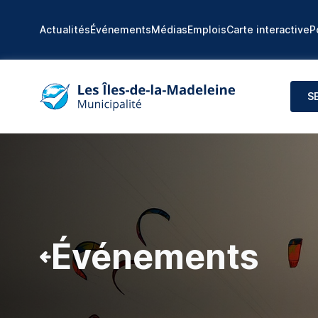
Actualités
Événements
Médias
Emplois
Carte interactive
P
S
Événements