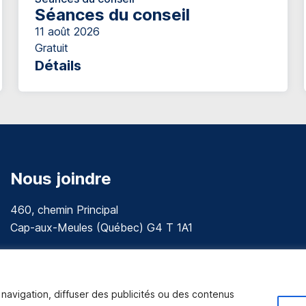
Séances du conseil
11 août 2026
Gratuit
Détails
Nous joindre
460, chemin Principal
Cap-aux-Meules (Québec) G4 T 1A1
communications@muniles.ca
418 986-3100
navigation, diffuser des publicités ou des contenus
Composez le 1 en tout temps pour toutes urgences.