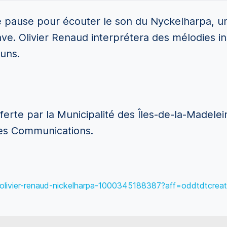
ne pause pour écouter le son du Nyckelharpa, u
ve. Olivier Renaud interprétera des mélodies ins
uns.
offerte par la Municipalité des Îles-de-la-Madele
des Communications.
s-olivier-renaud-nickelharpa-1000345188387?aff=oddtdtcreat