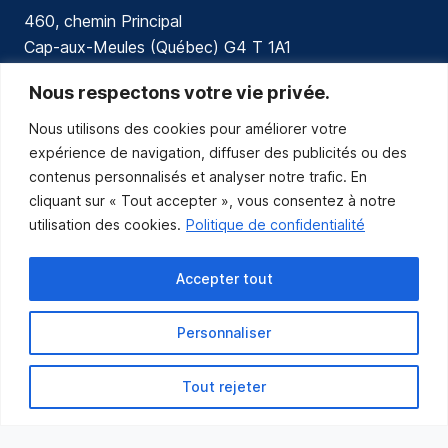
460, chemin Principal
Cap-aux-Meules (Québec) G4 T 1A1
communications@muniles.ca
Nous respectons votre vie privée.
Nous utilisons des cookies pour améliorer votre
418 986-3100
expérience de navigation, diffuser des publicités ou des
Composez le 1 en tout temps pour toutes urgences.
contenus personnalisés et analyser notre trafic. En
Abonnez-vous
cliquant sur « Tout accepter », vous consentez à notre
utilisation des cookies.
Politique de confidentialité
Abonnez-vous pour recevoir les nouvelles
de la Municipalité par courriel.
Accepter tout
Personnaliser
Tout rejeter
Municipalité des Îles-de-la-Madeleine