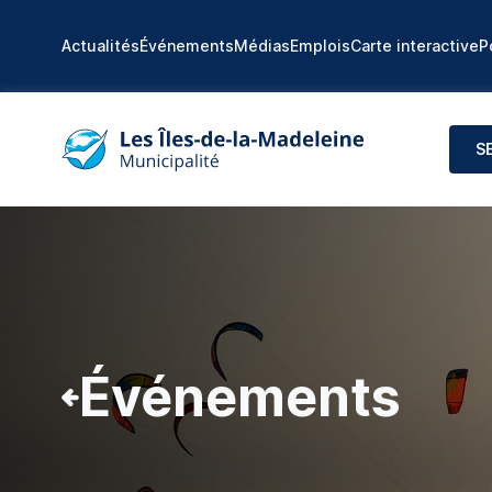
Actualités
Événements
Médias
Emplois
Carte interactive
P
S
Événements