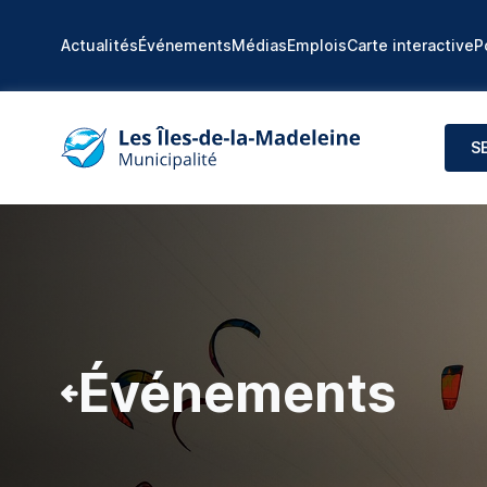
Actualités
Événements
Médias
Emplois
Carte interactive
P
S
Événements