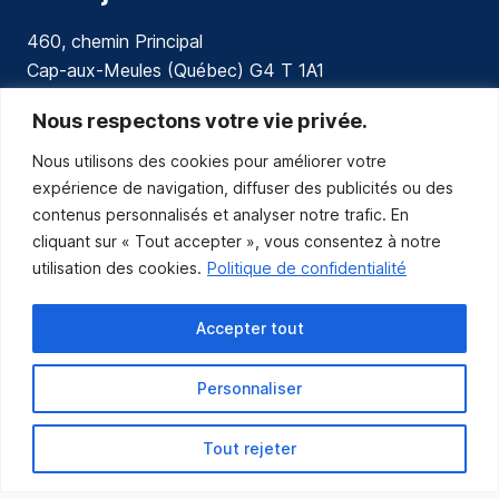
460, chemin Principal
Cap-aux-Meules (Québec) G4 T 1A1
communications@muniles.ca
Nous respectons votre vie privée.
Nous utilisons des cookies pour améliorer votre
418 986-3100
expérience de navigation, diffuser des publicités ou des
Composez le 1 en tout temps pour toutes urgences.
contenus personnalisés et analyser notre trafic. En
Abonnez-vous
cliquant sur « Tout accepter », vous consentez à notre
utilisation des cookies.
Politique de confidentialité
Abonnez-vous pour recevoir les nouvelles
de la Municipalité par courriel.
Accepter tout
Personnaliser
Tout rejeter
Municipalité des Îles-de-la-Madeleine