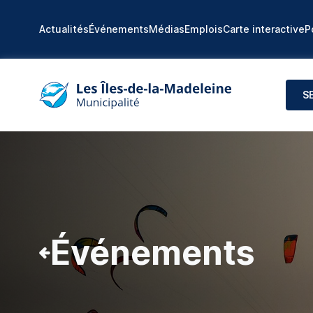
Actualités
Événements
Médias
Emplois
Carte interactive
P
S
Événements