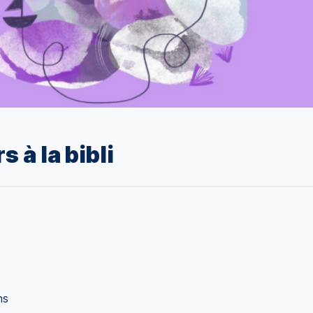
s à la bibli
ns