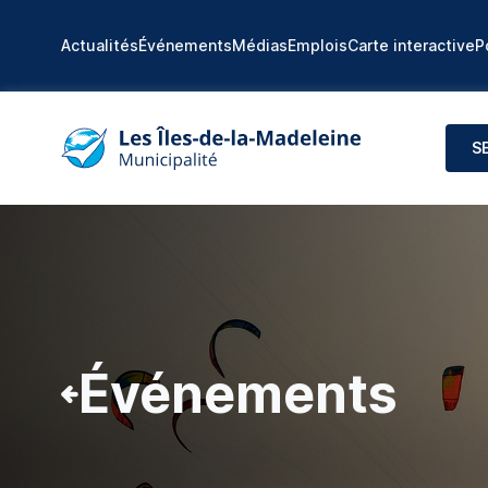
Actualités
Événements
Médias
Emplois
Carte interactive
P
S
Événements