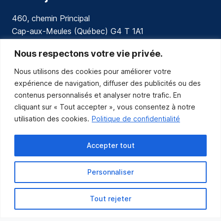
460, chemin Principal
Cap-aux-Meules (Québec) G4 T 1A1
communications@muniles.ca
Nous respectons votre vie privée.
Nous utilisons des cookies pour améliorer votre
418 986-3100
expérience de navigation, diffuser des publicités ou des
Composez le 1 en tout temps pour toutes urgences.
contenus personnalisés et analyser notre trafic. En
Abonnez-vous
cliquant sur « Tout accepter », vous consentez à notre
utilisation des cookies.
Politique de confidentialité
Abonnez-vous pour recevoir les nouvelles
de la Municipalité par courriel.
Accepter tout
Personnaliser
Tout rejeter
Municipalité des Îles-de-la-Madeleine