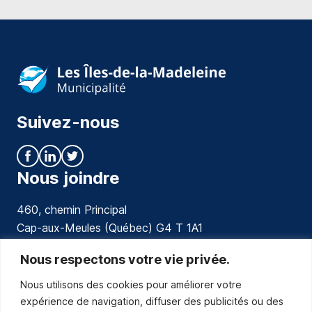
Suivez-nous
Nous joindre
460, chemin Principal
Cap-aux-Meules (Québec) G4 T 1A1
communications@muniles.ca
Nous respectons votre vie privée.
Nous utilisons des cookies pour améliorer votre
418 986-3100
expérience de navigation, diffuser des publicités ou des
Composez le 1 en tout temps pour toutes urgences.