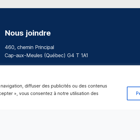
Nous joindre
460, chemin Principal
Cap-aux-Meules (Québec) G4 T 1A1
communications@muniles.ca
418 986-3100
navigation, diffuser des publicités ou des contenus
Composez le 1 en tout temps pour toutes urgences.
ccepter », vous consentez à notre utilisation des
P
Tous droits réservés