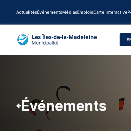
Actualités
Événements
Médias
Emplois
Carte interactive
P
S
Événements