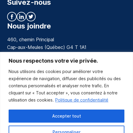
Suivez-nous
Nous joindre
460, chemin Principal
Cap-aux-Meules (Québec) G4 T 1A1
communications@muniles.ca
Nous respectons votre vie privée.
Nous utilisons des cookies pour améliorer votre
418 986-3100
expérience de navigation, diffuser des publicités ou des
Composez le 1 en tout temps pour toutes urgences.
contenus personnalisés et analyser notre trafic. En
Abonnez-vous
cliquant sur « Tout accepter », vous consentez à notre
utilisation des cookies.
Politique de confidentialité
Abonnez-vous pour recevoir les nouvelles
de la Municipalité par courriel.
Accepter tout
Personnaliser