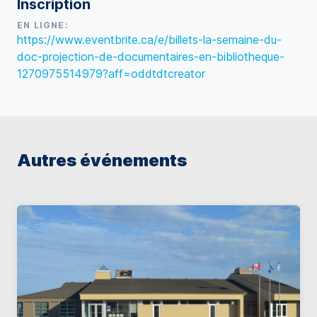
Inscription
EN LIGNE:
https://www.eventbrite.ca/e/billets-la-semaine-du-
doc-projection-de-documentaires-en-bibliotheque-
1270975514979?aff=oddtdtcreator
Autres événements