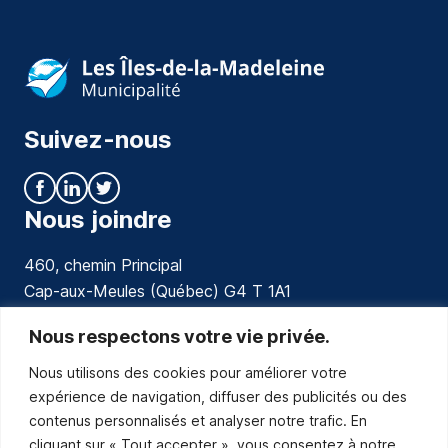
Suivez-nous
Nous joindre
460, chemin Principal
Cap-aux-Meules (Québec) G4 T 1A1
communications@muniles.ca
Nous respectons votre vie privée.
Nous utilisons des cookies pour améliorer votre
418 986-3100
expérience de navigation, diffuser des publicités ou des
Composez le 1 en tout temps pour toutes urgences.
contenus personnalisés et analyser notre trafic. En
Abonnez-vous
cliquant sur « Tout accepter », vous consentez à notre