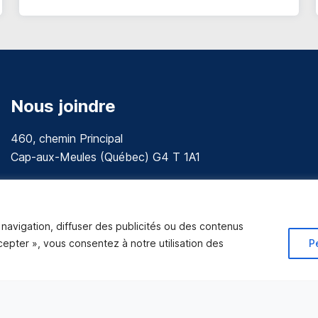
Nous joindre
460, chemin Principal
Cap-aux-Meules (Québec) G4 T 1A1
communications@muniles.ca
418 986-3100
navigation, diffuser des publicités ou des contenus
Composez le 1 en tout temps pour toutes urgences.
ccepter », vous consentez à notre utilisation des
P
Tous droits réservés