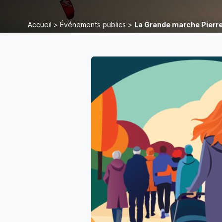
Accueil
>
Événements publics
>
La Grande marche Pierre