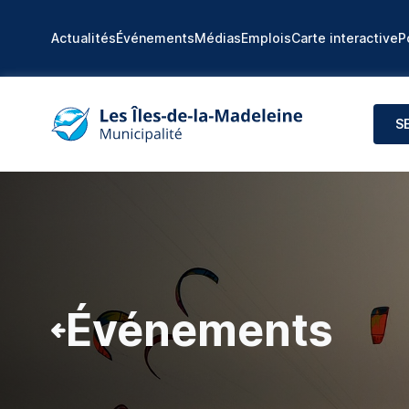
Actualités
Événements
Médias
Emplois
Carte interactive
P
S
Événements