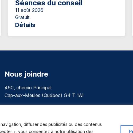
Séances du conseil
11 août 2026
Gratuit
Détails
Nous joindre
460, chemin Principal
Cap-aux-Meules (Québec) G4 T 1A1
communications@muniles.ca
418 986-3100
navigation, diffuser des publicités ou des contenus
Composez le 1 en tout temps pour toutes urgences.
ccepter », vous consentez à notre utilisation des
P