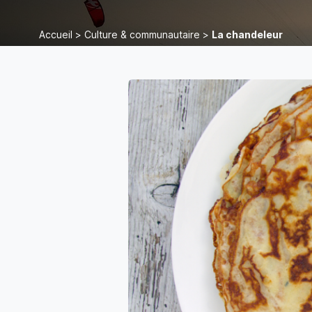
Accueil
>
Culture & communautaire
>
La chandeleur