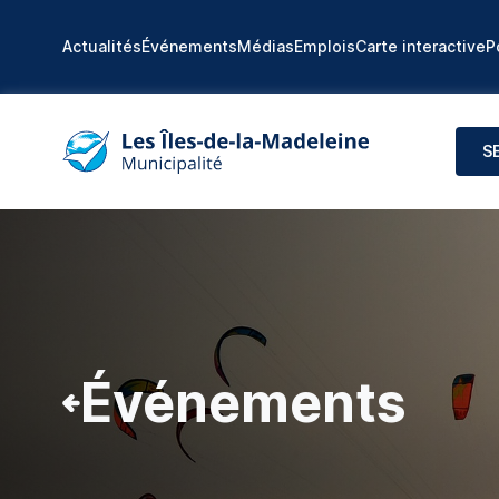
Actualités
Événements
Médias
Emplois
Carte interactive
P
S
Événements