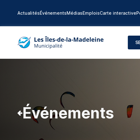
Actualités
Événements
Médias
Emplois
Carte interactive
P
S
Événements