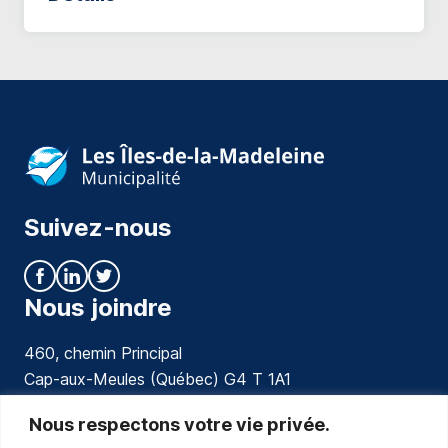
Suivez-nous
Nous joindre
460, chemin Principal
Cap-aux-Meules (Québec) G4 T 1A1
communications@muniles.ca
Nous respectons votre vie privée.