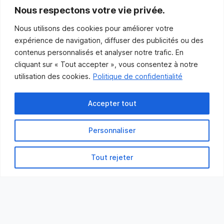
communications@muniles.ca
Nous respectons votre vie privée.
Nous utilisons des cookies pour améliorer votre
418 986-3100
expérience de navigation, diffuser des publicités ou des
Composez le 1 en tout temps pour toutes urgences.
contenus personnalisés et analyser notre trafic. En
Abonnez-vous
cliquant sur « Tout accepter », vous consentez à notre
utilisation des cookies.
Politique de confidentialité
Abonnez-vous pour recevoir les nouvelles
de la Municipalité par courriel.
Accepter tout
Personnaliser
Tout rejeter
Municipalité des Îles-de-la-Madeleine
© 2021 Tous droits réservés