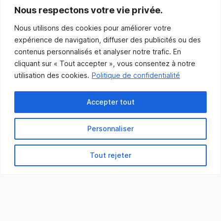
communications@muniles.ca
Nous respectons votre vie privée.
Nous utilisons des cookies pour améliorer votre
418 986-3100
expérience de navigation, diffuser des publicités ou des
Composez le 1 en tout temps pour toutes urgences.
contenus personnalisés et analyser notre trafic. En
Abonnez-vous
cliquant sur « Tout accepter », vous consentez à notre
utilisation des cookies.
Politique de confidentialité
Abonnez-vous pour recevoir les nouvelles
de la Municipalité par courriel.
Accepter tout
Personnaliser
Tout rejeter
Municipalité des Îles-de-la-Madeleine
© 2021 Tous droits réservés