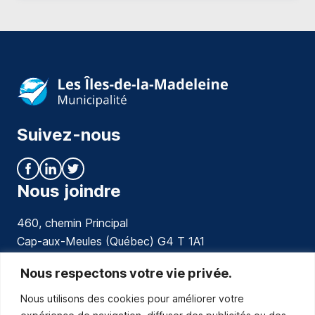
Suivez-nous
Nous joindre
460, chemin Principal
Cap-aux-Meules (Québec) G4 T 1A1
communications@muniles.ca
Nous respectons votre vie privée.
Nous utilisons des cookies pour améliorer votre
418 986-3100