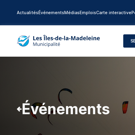
Actualités
Événements
Médias
Emplois
Carte interactive
P
S
Événements