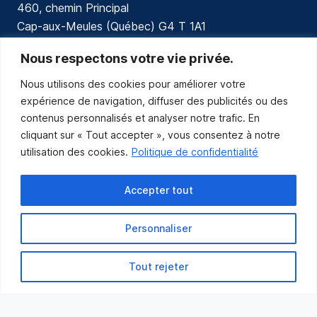
460, chemin Principal
Cap-aux-Meules (Québec) G4 T 1A1
communications@muniles.ca
Nous respectons votre vie privée.
Nous utilisons des cookies pour améliorer votre
418 986-3100
expérience de navigation, diffuser des publicités ou des
Composez le 1 en tout temps pour toutes urgences.
contenus personnalisés et analyser notre trafic. En
Abonnez-vous
cliquant sur « Tout accepter », vous consentez à notre
utilisation des cookies.
Politique de confidentialité
Abonnez-vous pour recevoir les nouvelles
de la Municipalité par courriel.
Accepter tout
Personnaliser
Tout rejeter
Municipalité des Îles-de-la-Madeleine
© 2021 Tous droits réservés