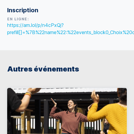
Inscription
EN LIGNE:
https://am.lol/p/n4cPxQj?
prefill[]=%7B%22name%22:%22events_block0_Choix
Autres événements