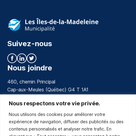
Suivez-nous
Nous joindre
460, chemin Principal
Cap-aux-Meules (Québec) G4 T 1A1
communications@muniles.ca
Nous respectons votre vie privée.
Nous utilisons des cookies pour améliorer votre
418 986-3100
expérience de navigation, diffuser des publicités ou des
Composez le 1 en tout temps pour toutes urgences.
contenus personnalisés et analyser notre trafic. En
Abonnez-vous