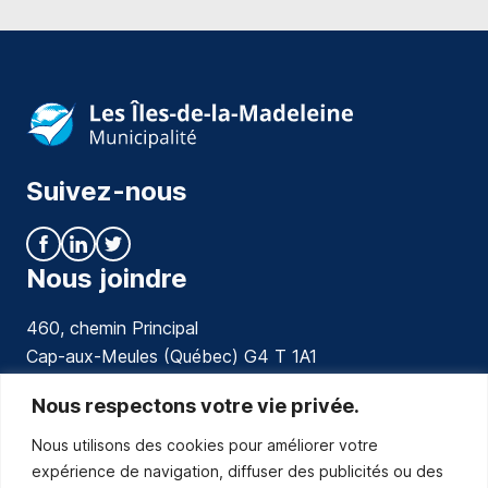
Suivez-nous
Nous joindre
460, chemin Principal
Cap-aux-Meules (Québec) G4 T 1A1
communications@muniles.ca
Nous respectons votre vie privée.
Nous utilisons des cookies pour améliorer votre
418 986-3100
expérience de navigation, diffuser des publicités ou des
Composez le 1 en tout temps pour toutes urgences.