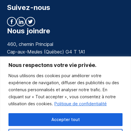
Suivez-nous
Nous joindre
460, chemin Principal
Cap-aux-Meules (Québec) G4 T 1A1
communications@muniles.ca
Nous respectons votre vie privée.
Nous utilisons des cookies pour améliorer votre
418 986-3100
expérience de navigation, diffuser des publicités ou des
Composez le 1 en tout temps pour toutes urgences.
contenus personnalisés et analyser notre trafic. En
Abonnez-vous
cliquant sur « Tout accepter », vous consentez à notre
utilisation des cookies.
Politique de confidentialité
Abonnez-vous pour recevoir les nouvelles
de la Municipalité par courriel.
Accepter tout