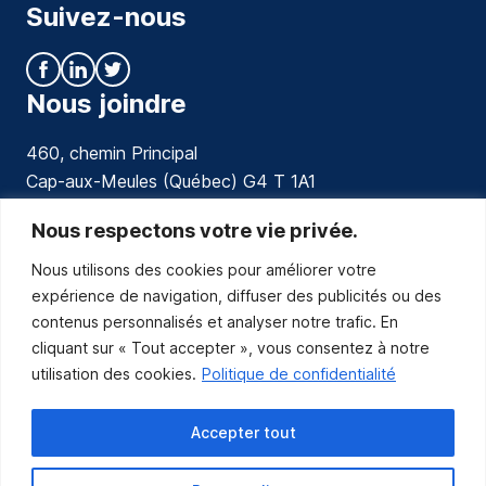
Suivez-nous
Nous joindre
460, chemin Principal
Cap-aux-Meules (Québec) G4 T 1A1
communications@muniles.ca
Nous respectons votre vie privée.
Nous utilisons des cookies pour améliorer votre
418 986-3100
expérience de navigation, diffuser des publicités ou des
Composez le 1 en tout temps pour toutes urgences.
contenus personnalisés et analyser notre trafic. En
Abonnez-vous
cliquant sur « Tout accepter », vous consentez à notre
utilisation des cookies.
Politique de confidentialité
Abonnez-vous pour recevoir les nouvelles
de la Municipalité par courriel.
Accepter tout