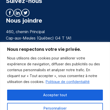
Suivez-nous
Nous joindre
460, chemin Principal
Cap-aux-Meules (Québec) G4 T 1A1
communications@muniles.ca
Nous respectons votre vie privée.
Nous utilisons des cookies pour améliorer votre
418 986-3100
expérience de navigation, diffuser des publicités ou des
Composez le 1 en tout temps pour toutes urgences.
contenus personnalisés et analyser notre trafic. En
Abonnez-vous
cliquant sur « Tout accepter », vous consentez à notre
utilisation des cookies.
Politique de confidentialité
Abonnez-vous pour recevoir les nouvelles
de la Municipalité par courriel.
Accepter tout
Personnaliser