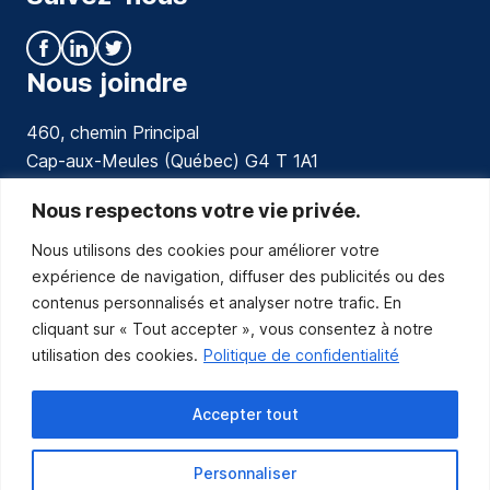
Nous joindre
460, chemin Principal
Cap-aux-Meules (Québec) G4 T 1A1
communications@muniles.ca
Nous respectons votre vie privée.
Nous utilisons des cookies pour améliorer votre
418 986-3100
expérience de navigation, diffuser des publicités ou des
Composez le 1 en tout temps pour toutes urgences.
contenus personnalisés et analyser notre trafic. En
Abonnez-vous
cliquant sur « Tout accepter », vous consentez à notre
utilisation des cookies.
Politique de confidentialité
Abonnez-vous pour recevoir les nouvelles
de la Municipalité par courriel.
Accepter tout
Personnaliser