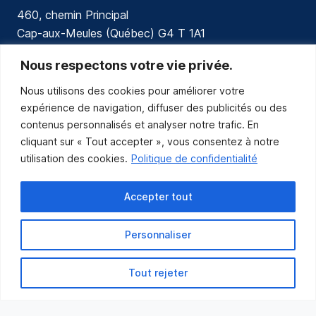
460, chemin Principal
Cap-aux-Meules (Québec) G4 T 1A1
communications@muniles.ca
Nous respectons votre vie privée.
Nous utilisons des cookies pour améliorer votre
418 986-3100
expérience de navigation, diffuser des publicités ou des
Composez le 1 en tout temps pour toutes urgences.
contenus personnalisés et analyser notre trafic. En
Abonnez-vous
cliquant sur « Tout accepter », vous consentez à notre
utilisation des cookies.
Politique de confidentialité
Abonnez-vous pour recevoir les nouvelles
de la Municipalité par courriel.
Accepter tout
Personnaliser
Tout rejeter
Municipalité des Îles-de-la-Madeleine