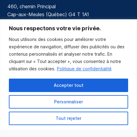
460, chemin Principal
Cap-aux-Meules (Québec) G4 T 1A1
communications@muniles.ca
Nous respectons votre vie privée.
Nous utilisons des cookies pour améliorer votre
418 986-3100
expérience de navigation, diffuser des publicités ou des
Composez le 1 en tout temps pour toutes urgences.
contenus personnalisés et analyser notre trafic. En
Abonnez-vous
cliquant sur « Tout accepter », vous consentez à notre
utilisation des cookies.
Politique de confidentialité
Abonnez-vous pour recevoir les nouvelles
de la Municipalité par courriel.
Accepter tout
Personnaliser
Tout rejeter
Municipalité des Îles-de-la-Madeleine