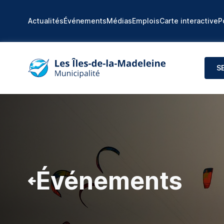
Actualités
Événements
Médias
Emplois
Carte interactive
P
S
Événements