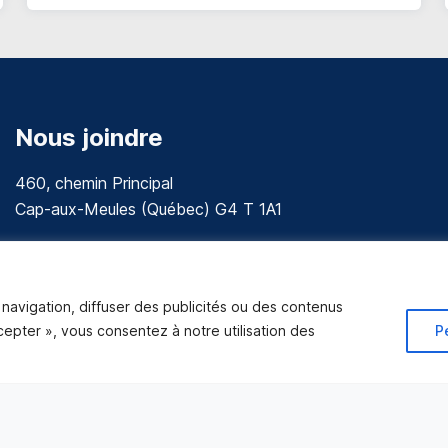
Nous joindre
460, chemin Principal
Cap-aux-Meules (Québec) G4 T 1A1
communications@muniles.ca
418 986-3100
navigation, diffuser des publicités ou des contenus
Composez le 1 en tout temps pour toutes urgences.
ccepter », vous consentez à notre utilisation des
P
Tous droits réservés