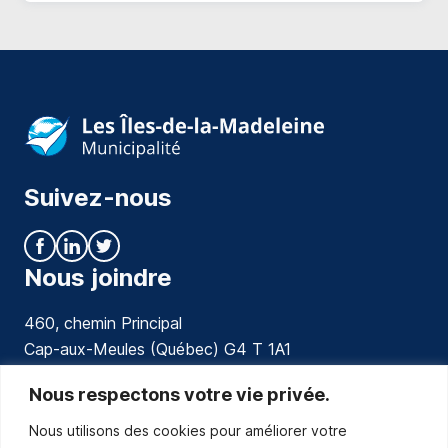
Suivez-nous
Nous joindre
460, chemin Principal
Cap-aux-Meules (Québec) G4 T 1A1
communications@muniles.ca
Nous respectons votre vie privée.
Nous utilisons des cookies pour améliorer votre
418 986-3100