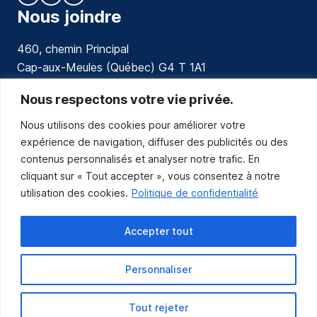
Nous joindre
460, chemin Principal
Cap-aux-Meules (Québec) G4 T 1A1
communications@muniles.ca
Nous respectons votre vie privée.
Nous utilisons des cookies pour améliorer votre
418 986-3100
expérience de navigation, diffuser des publicités ou des
Composez le 1 en tout temps pour toutes urgences.
contenus personnalisés et analyser notre trafic. En
Abonnez-vous
cliquant sur « Tout accepter », vous consentez à notre
utilisation des cookies.
Politique de confidentialité
Abonnez-vous pour recevoir les nouvelles
de la Municipalité par courriel.
Accepter tout
Personnaliser
Tout rejeter