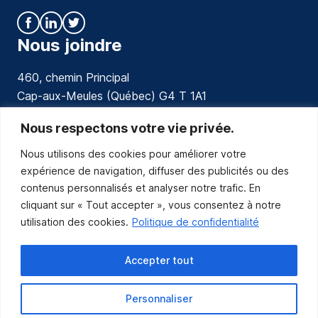
Nous joindre
460, chemin Principal
Cap-aux-Meules (Québec) G4 T 1A1
communications@muniles.ca
Nous respectons votre vie privée.
Nous utilisons des cookies pour améliorer votre
418 986-3100
expérience de navigation, diffuser des publicités ou des
Composez le 1 en tout temps pour toutes urgences.
contenus personnalisés et analyser notre trafic. En
Abonnez-vous
cliquant sur « Tout accepter », vous consentez à notre
utilisation des cookies.
Politique de confidentialité
Abonnez-vous pour recevoir les nouvelles
de la Municipalité par courriel.
Accepter tout
Personnaliser