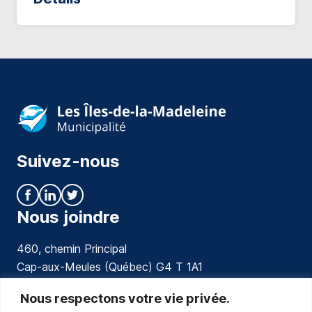
Suivez-nous
Nous joindre
460, chemin Principal
Cap-aux-Meules (Québec) G4 T 1A1
communications@muniles.ca
Nous respectons votre vie privée.