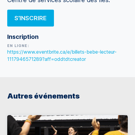
Centre de services scolaire des Îles.
S’INSCRIRE
Inscription
EN LIGNE:
https://www.eventbrite.ca/e/billets-bebe-lecteur-
1117946571289?aff=oddtdtcreator
Autres événements