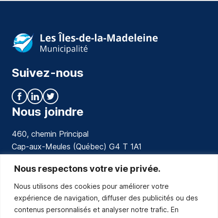
Suivez-nous
Nous joindre
460, chemin Principal
Cap-aux-Meules (Québec) G4 T 1A1
communications@muniles.ca
Nous respectons votre vie privée.
Nous utilisons des cookies pour améliorer votre
418 986-3100
expérience de navigation, diffuser des publicités ou des
Composez le 1 en tout temps pour toutes urgences.
contenus personnalisés et analyser notre trafic. En
Abonnez-vous